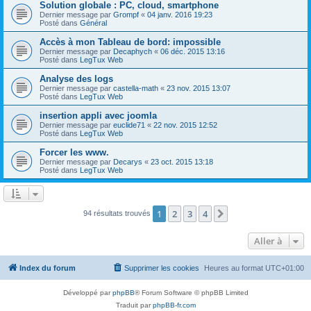
Solution globale : PC, cloud, smartphone
Dernier message par
Grompf
«
04 janv. 2016 19:23
Posté dans
Général
Accès à mon Tableau de bord: impossible
Dernier message par
Decaphych
«
06 déc. 2015 13:16
Posté dans
LegTux Web
Analyse des logs
Dernier message par
castella-math
«
23 nov. 2015 13:07
Posté dans
LegTux Web
insertion appli avec joomla
Dernier message par
euclide71
«
22 nov. 2015 12:52
Posté dans
LegTux Web
Forcer les www.
Dernier message par
Decarys
«
23 oct. 2015 13:18
Posté dans
LegTux Web
1
2
3
4
Suivante
94 résultats trouvés
Aller à
Index du forum
Supprimer les cookies
Heures au format
UTC+01:00
Développé par
phpBB
® Forum Software © phpBB Limited
Traduit par
phpBB-fr.com