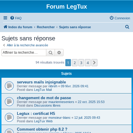
Forum LegTux
FAQ
Connexion
R
Index du forum
Rechercher
Sujets sans réponse
e
Sujets sans réponse
c
Aller à la recherche avancée
h
Rechercher
Recherche avancée
e
1
2
3
4
Suivante
94 résultats trouvés
r
c
Sujets
h
serveurs mails injoignable
e
Dernier message par
nibreh
«
09 févr. 2026 09:41
Posté dans
LegTux Mail
r
changement de mot de passe
Dernier message par
maurienneseniors
«
22 oct. 2025 15:53
Posté dans
Discussions libres
Legtux : certificat HS
Dernier message par
monsieur-blanc
«
12 juil. 2025 09:43
Posté dans
LegTux Web
Comment obtenir php 8.2 ?