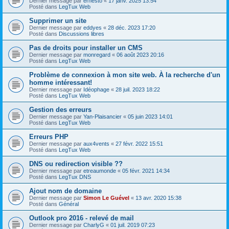
Dernier message par
ernesto
«
17 janv. 2025 13:54
Posté dans
LegTux Web
Supprimer un site
Dernier message par
eddyes
«
28 déc. 2023 17:20
Posté dans
Discussions libres
Pas de droits pour installer un CMS
Dernier message par
monregard
«
06 août 2023 20:16
Posté dans
LegTux Web
Problème de connexion à mon site web. À la recherche d'un
homme intéressant!
Dernier message par
Idéophage
«
28 juil. 2023 18:22
Posté dans
LegTux Web
Gestion des erreurs
Dernier message par
Yan-Plaisancier
«
05 juin 2023 14:01
Posté dans
LegTux Web
Erreurs PHP
Dernier message par
aux4vents
«
27 févr. 2022 15:51
Posté dans
LegTux Web
DNS ou redirection visible ??
Dernier message par
etreaumonde
«
05 févr. 2021 14:34
Posté dans
LegTux DNS
Ajout nom de domaine
Dernier message par
Simon Le Guével
«
13 avr. 2020 15:38
Posté dans
Général
Outlook pro 2016 - relevé de mail
Dernier message par
CharlyG
«
01 juil. 2019 07:23