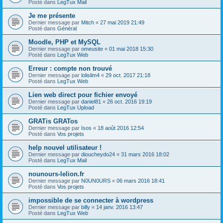
Posté dans
LegTux Mail
Je me présente
Dernier message par
Mitch
«
27 mai 2019 21:49
Posté dans
Général
Moodle, PHP et MySQL
Dernier message par
omeusite
«
01 mai 2018 15:30
Posté dans
LegTux Web
Erreur : compte non trouvé
Dernier message par
lolislim4
«
29 oct. 2017 21:18
Posté dans
LegTux Web
Lien web direct pour fichier envoyé
Dernier message par
daniel81
«
26 oct. 2016 19:19
Posté dans
LegTux Upload
GRATis GRATos
Dernier message par
Isos
«
18 août 2016 12:54
Posté dans
Vos projets
help nouvel utilisateur !
Dernier message par
dioucheydo24
«
31 mars 2016 18:02
Posté dans
LegTux Mail
nounours-lelion.fr
Dernier message par
N0UN0URS
«
06 mars 2016 18:41
Posté dans
Vos projets
impossible de se connecter à wordpress
Dernier message par
billy
«
14 janv. 2016 13:47
Posté dans
LegTux Web