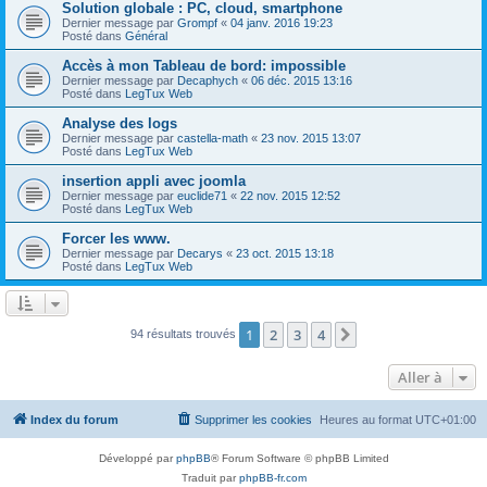
Solution globale : PC, cloud, smartphone
Dernier message par
Grompf
«
04 janv. 2016 19:23
Posté dans
Général
Accès à mon Tableau de bord: impossible
Dernier message par
Decaphych
«
06 déc. 2015 13:16
Posté dans
LegTux Web
Analyse des logs
Dernier message par
castella-math
«
23 nov. 2015 13:07
Posté dans
LegTux Web
insertion appli avec joomla
Dernier message par
euclide71
«
22 nov. 2015 12:52
Posté dans
LegTux Web
Forcer les www.
Dernier message par
Decarys
«
23 oct. 2015 13:18
Posté dans
LegTux Web
1
2
3
4
Suivante
94 résultats trouvés
Aller à
Index du forum
Supprimer les cookies
Heures au format
UTC+01:00
Développé par
phpBB
® Forum Software © phpBB Limited
Traduit par
phpBB-fr.com