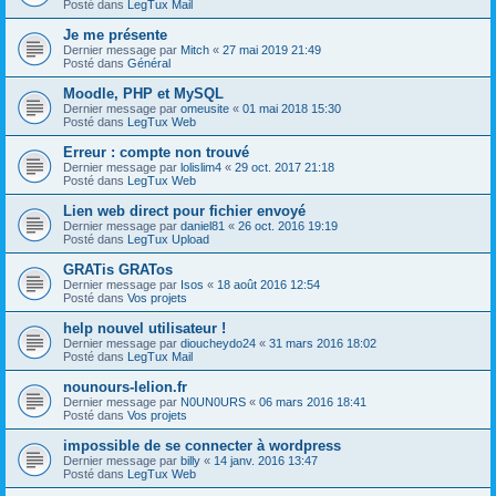
Posté dans
LegTux Mail
Je me présente
Dernier message par
Mitch
«
27 mai 2019 21:49
Posté dans
Général
Moodle, PHP et MySQL
Dernier message par
omeusite
«
01 mai 2018 15:30
Posté dans
LegTux Web
Erreur : compte non trouvé
Dernier message par
lolislim4
«
29 oct. 2017 21:18
Posté dans
LegTux Web
Lien web direct pour fichier envoyé
Dernier message par
daniel81
«
26 oct. 2016 19:19
Posté dans
LegTux Upload
GRATis GRATos
Dernier message par
Isos
«
18 août 2016 12:54
Posté dans
Vos projets
help nouvel utilisateur !
Dernier message par
dioucheydo24
«
31 mars 2016 18:02
Posté dans
LegTux Mail
nounours-lelion.fr
Dernier message par
N0UN0URS
«
06 mars 2016 18:41
Posté dans
Vos projets
impossible de se connecter à wordpress
Dernier message par
billy
«
14 janv. 2016 13:47
Posté dans
LegTux Web