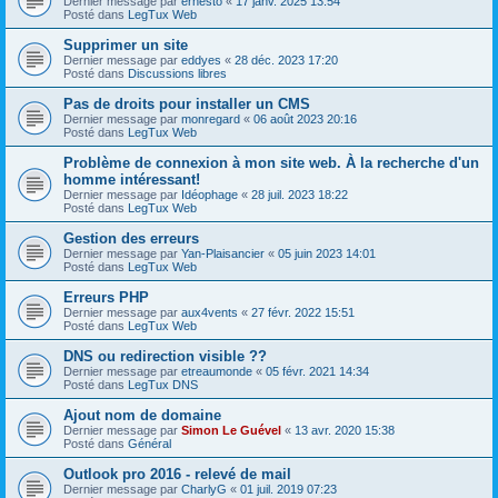
Dernier message par
ernesto
«
17 janv. 2025 13:54
Posté dans
LegTux Web
Supprimer un site
Dernier message par
eddyes
«
28 déc. 2023 17:20
Posté dans
Discussions libres
Pas de droits pour installer un CMS
Dernier message par
monregard
«
06 août 2023 20:16
Posté dans
LegTux Web
Problème de connexion à mon site web. À la recherche d'un
homme intéressant!
Dernier message par
Idéophage
«
28 juil. 2023 18:22
Posté dans
LegTux Web
Gestion des erreurs
Dernier message par
Yan-Plaisancier
«
05 juin 2023 14:01
Posté dans
LegTux Web
Erreurs PHP
Dernier message par
aux4vents
«
27 févr. 2022 15:51
Posté dans
LegTux Web
DNS ou redirection visible ??
Dernier message par
etreaumonde
«
05 févr. 2021 14:34
Posté dans
LegTux DNS
Ajout nom de domaine
Dernier message par
Simon Le Guével
«
13 avr. 2020 15:38
Posté dans
Général
Outlook pro 2016 - relevé de mail
Dernier message par
CharlyG
«
01 juil. 2019 07:23