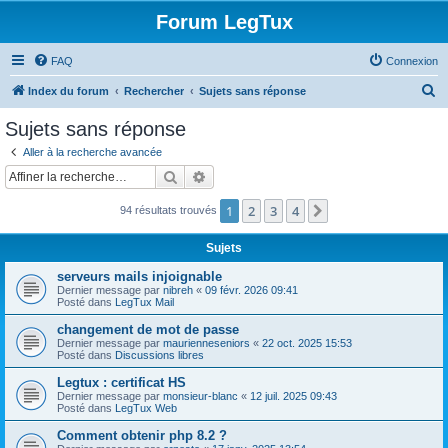
Forum LegTux
FAQ
Connexion
R
Index du forum
Rechercher
Sujets sans réponse
e
Sujets sans réponse
c
Aller à la recherche avancée
h
Rechercher
Recherche avancée
e
1
2
3
4
Suivante
94 résultats trouvés
r
c
Sujets
h
serveurs mails injoignable
e
Dernier message par
nibreh
«
09 févr. 2026 09:41
Posté dans
LegTux Mail
r
changement de mot de passe
Dernier message par
maurienneseniors
«
22 oct. 2025 15:53
Posté dans
Discussions libres
Legtux : certificat HS
Dernier message par
monsieur-blanc
«
12 juil. 2025 09:43
Posté dans
LegTux Web
Comment obtenir php 8.2 ?