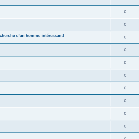
0
0
echerche d'un homme intéressant!
0
0
0
0
0
0
0
0