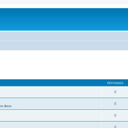
RÉPONSES
0
0
ns libres
0
0