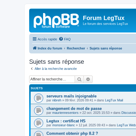
Forum LegTux
Le forum des services LegTux
Accès rapide
FAQ
Index du forum
Rechercher
Sujets sans réponse
Sujets sans réponse
Aller à la recherche avancée
Rechercher
Recherche avancée
SUJETS
serveurs mails injoignable
par
nibreh
»
09 févr. 2026 09:41
» dans
LegTux Mail
changement de mot de passe
par
maurienneseniors
»
22 oct. 2025 15:53
» dans
Discussio
Legtux : certificat HS
par
monsieur-blanc
»
12 juil. 2025 09:43
» dans
LegTux Web
Comment obtenir php 8.2 ?