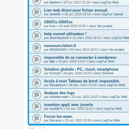
par
lolislim4
»
29 oct. 2017 21:18
» dans
LegTux Web
Lien web direct pour fichier envoyé
par
daniel81
»
26 oct. 2016 19:19
» dans
LegTux Upload
GRATis GRATos
par
Isos
»
18 août 2016 12:54
» dans
Vos projets
help nouvel utilisateur !
par
dioucheydo24
»
31 mars 2016 18:02
» dans
LegTux Mail
nounours-lelion.fr
par
N0UN0URS
»
06 mars 2016 18:41
» dans
Vos projets
impossible de se connecter à wordpress
par
billy
»
14 janv. 2016 13:47
» dans
LegTux Web
Solution globale : PC, cloud, smartphone
par
Grompf
»
04 janv. 2016 19:23
» dans
Général
Accès à mon Tableau de bord: impossible
par
Decaphych
»
06 déc. 2015 13:16
» dans
LegTux Web
Analyse des logs
par
castella-math
»
23 nov. 2015 13:07
» dans
LegTux Web
insertion appli avec joomla
par
euclide71
»
22 nov. 2015 12:52
» dans
LegTux Web
Forcer les www.
par
Decarys
»
23 oct. 2015 13:18
» dans
LegTux Web