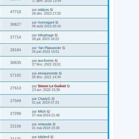
17 janv. 2025 13:54
par
eddyes
47716
28 déc. 2023 17:20
par
monregard
30627
06 août 2023 20:16
par
Idéophage
27714
28 juil. 2023 18:22
par
Yan-Plaisancier
29184
05 juin 2023 14:01
par
aux4vents
30635
27 févr. 2022 15:51
par
etreaumonde
57192
05 févr. 2021 14:34
par
Simon Le Guével
27613
13 avr. 2020 15:38
par
CharlyG
27549
01 juil. 2019 07:23
par
Mitch
27296
27 mai 2019 21:49
par
omeusite
22156
01 mai 2018 15:30
par
lolislim4