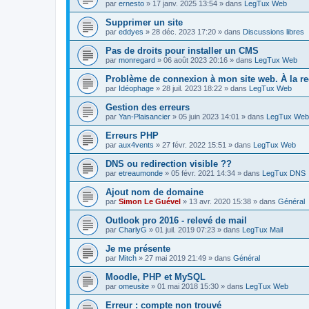
par
ernesto
»
17 janv. 2025 13:54
» dans
LegTux Web
Supprimer un site
par
eddyes
»
28 déc. 2023 17:20
» dans
Discussions libres
Pas de droits pour installer un CMS
par
monregard
»
06 août 2023 20:16
» dans
LegTux Web
Problème de connexion à mon site web. À la r
par
Idéophage
»
28 juil. 2023 18:22
» dans
LegTux Web
Gestion des erreurs
par
Yan-Plaisancier
»
05 juin 2023 14:01
» dans
LegTux Web
Erreurs PHP
par
aux4vents
»
27 févr. 2022 15:51
» dans
LegTux Web
DNS ou redirection visible ??
par
etreaumonde
»
05 févr. 2021 14:34
» dans
LegTux DNS
Ajout nom de domaine
par
Simon Le Guével
»
13 avr. 2020 15:38
» dans
Général
Outlook pro 2016 - relevé de mail
par
CharlyG
»
01 juil. 2019 07:23
» dans
LegTux Mail
Je me présente
par
Mitch
»
27 mai 2019 21:49
» dans
Général
Moodle, PHP et MySQL
par
omeusite
»
01 mai 2018 15:30
» dans
LegTux Web
Erreur : compte non trouvé