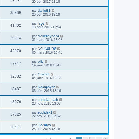
21131
29 oct. 2017 21:18
par
daniel81
35869
26 oct. 2016 19:19
par
Isos
41402
18 août 2016 12:54
par
dioucheydo24
29614
31 mars 2016 18:02
par
N0UN0URS
42070
06 mars 2016 18:41
par
billy
17817
14 janv. 2016 13:47
par
Grompf
32082
04 janv. 2016 19:23
par
Decaphych
18487
06 déc. 2015 13:16
par
castella-math
18076
23 nov. 2015 13:07
par
euclide71
17525
22 nov. 2015 12:52
par
Decarys
18411
23 oct. 2015 13:18