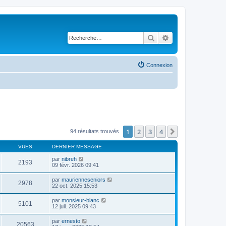
Rechercher
Recherche avancé
Connexion
1
2
3
4
Suivante
94 résultats trouvés
VUES
DERNIER MESSAGE
par
nibreh
2193
09 févr. 2026 09:41
par
maurienneseniors
2978
22 oct. 2025 15:53
par
monsieur-blanc
5101
12 juil. 2025 09:43
par
ernesto
20563