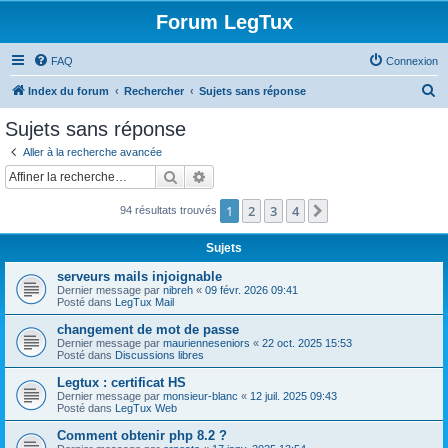
Forum LegTux
FAQ
Connexion
R
Index du forum
Rechercher
Sujets sans réponse
e
Sujets sans réponse
c
Aller à la recherche avancée
h
Rechercher
Recherche avancée
e
1
2
3
4
Suivante
94 résultats trouvés
r
c
Sujets
h
serveurs mails injoignable
e
Dernier message par
nibreh
«
09 févr. 2026 09:41
Posté dans
LegTux Mail
r
changement de mot de passe
Dernier message par
maurienneseniors
«
22 oct. 2025 15:53
Posté dans
Discussions libres
Legtux : certificat HS
Dernier message par
monsieur-blanc
«
12 juil. 2025 09:43
Posté dans
LegTux Web
Comment obtenir php 8.2 ?