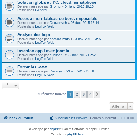
Solution globale : PC, cloud, smartphone
Dernier message par
Grompf
«
04 janv. 2016 19:23
Posté dans
Général
Accès à mon Tableau de bord: impossible
Dernier message par
Decaphych
«
06 déc. 2015 13:16
Posté dans
LegTux Web
Analyse des logs
Dernier message par
castella-math
«
23 nov. 2015 13:07
Posté dans
LegTux Web
insertion appli avec joomla
Dernier message par
euclide71
«
22 nov. 2015 12:52
Posté dans
LegTux Web
Forcer les www.
Dernier message par
Decarys
«
23 oct. 2015 13:18
Posté dans
LegTux Web
1
2
3
4
Suivante
94 résultats trouvés
Aller à
Index du forum
Supprimer les cookies
Heures au format
UTC+01:00
Développé par
phpBB
® Forum Software © phpBB Limited
Traduit par
phpBB-fr.com