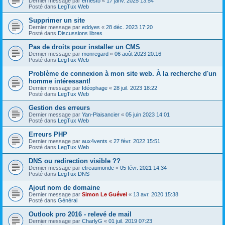
Dernier message par
ernesto
«
17 janv. 2025 13:54
Posté dans
LegTux Web
Supprimer un site
Dernier message par
eddyes
«
28 déc. 2023 17:20
Posté dans
Discussions libres
Pas de droits pour installer un CMS
Dernier message par
monregard
«
06 août 2023 20:16
Posté dans
LegTux Web
Problème de connexion à mon site web. À la recherche d'un
homme intéressant!
Dernier message par
Idéophage
«
28 juil. 2023 18:22
Posté dans
LegTux Web
Gestion des erreurs
Dernier message par
Yan-Plaisancier
«
05 juin 2023 14:01
Posté dans
LegTux Web
Erreurs PHP
Dernier message par
aux4vents
«
27 févr. 2022 15:51
Posté dans
LegTux Web
DNS ou redirection visible ??
Dernier message par
etreaumonde
«
05 févr. 2021 14:34
Posté dans
LegTux DNS
Ajout nom de domaine
Dernier message par
Simon Le Guével
«
13 avr. 2020 15:38
Posté dans
Général
Outlook pro 2016 - relevé de mail
Dernier message par
CharlyG
«
01 juil. 2019 07:23