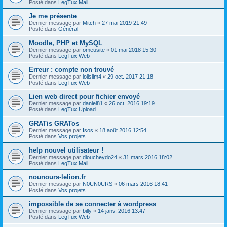
Posté dans
LegTux Mail
Je me présente
Dernier message par
Mitch
«
27 mai 2019 21:49
Posté dans
Général
Moodle, PHP et MySQL
Dernier message par
omeusite
«
01 mai 2018 15:30
Posté dans
LegTux Web
Erreur : compte non trouvé
Dernier message par
lolislim4
«
29 oct. 2017 21:18
Posté dans
LegTux Web
Lien web direct pour fichier envoyé
Dernier message par
daniel81
«
26 oct. 2016 19:19
Posté dans
LegTux Upload
GRATis GRATos
Dernier message par
Isos
«
18 août 2016 12:54
Posté dans
Vos projets
help nouvel utilisateur !
Dernier message par
dioucheydo24
«
31 mars 2016 18:02
Posté dans
LegTux Mail
nounours-lelion.fr
Dernier message par
N0UN0URS
«
06 mars 2016 18:41
Posté dans
Vos projets
impossible de se connecter à wordpress
Dernier message par
billy
«
14 janv. 2016 13:47
Posté dans
LegTux Web