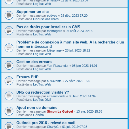
Dernier message par
ernesto
«
17 janv. 2025 13:54
Posté dans
LegTux Web
Supprimer un site
Dernier message par
eddyes
«
28 déc. 2023 17:20
Posté dans
Discussions libres
Pas de droits pour installer un CMS
Dernier message par
monregard
«
06 août 2023 20:16
Posté dans
LegTux Web
Problème de connexion à mon site web. À la recherche d'un
homme intéressant!
Dernier message par
Idéophage
«
28 juil. 2023 18:22
Posté dans
LegTux Web
Gestion des erreurs
Dernier message par
Yan-Plaisancier
«
05 juin 2023 14:01
Posté dans
LegTux Web
Erreurs PHP
Dernier message par
aux4vents
«
27 févr. 2022 15:51
Posté dans
LegTux Web
DNS ou redirection visible ??
Dernier message par
etreaumonde
«
05 févr. 2021 14:34
Posté dans
LegTux DNS
Ajout nom de domaine
Dernier message par
Simon Le Guével
«
13 avr. 2020 15:38
Posté dans
Général
Outlook pro 2016 - relevé de mail
Dernier message par
CharlyG
«
01 juil. 2019 07:23