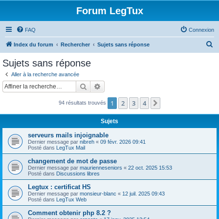
Forum LegTux
FAQ
Connexion
R
Index du forum
Rechercher
Sujets sans réponse
e
Sujets sans réponse
c
Aller à la recherche avancée
h
Rechercher
Recherche avancée
e
1
2
3
4
Suivante
94 résultats trouvés
r
c
Sujets
h
serveurs mails injoignable
e
Dernier message par
nibreh
«
09 févr. 2026 09:41
Posté dans
LegTux Mail
r
changement de mot de passe
Dernier message par
maurienneseniors
«
22 oct. 2025 15:53
Posté dans
Discussions libres
Legtux : certificat HS
Dernier message par
monsieur-blanc
«
12 juil. 2025 09:43
Posté dans
LegTux Web
Comment obtenir php 8.2 ?