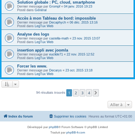
Solution globale : PC, cloud, smartphone
Dernier message par
Grompf
«
04 janv. 2016 19:23
Posté dans
Général
Accès à mon Tableau de bord: impossible
Dernier message par
Decaphych
«
06 déc. 2015 13:16
Posté dans
LegTux Web
Analyse des logs
Dernier message par
castella-math
«
23 nov. 2015 13:07
Posté dans
LegTux Web
insertion appli avec joomla
Dernier message par
euclide71
«
22 nov. 2015 12:52
Posté dans
LegTux Web
Forcer les www.
Dernier message par
Decarys
«
23 oct. 2015 13:18
Posté dans
LegTux Web
1
2
3
4
Suivante
94 résultats trouvés
Aller à
Index du forum
Supprimer les cookies
Heures au format
UTC+01:00
Développé par
phpBB
® Forum Software © phpBB Limited
Traduit par
phpBB-fr.com