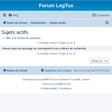
Forum LegTux
FAQ
Connexion
R
Index du forum
Rechercher
Sujets actifs
e
Sujets actifs
c
Aller à la recherche avancée
h
0 résultat trouvé • Page
1
sur
1
e
Aucun sujet ou message ne correspond à vos critères de recherche.
r
0 résultat trouvé • Page
1
sur
1
c
Aller à
h
Index du forum
Supprimer les cookies
Heures au format
UTC+01:00
e
r
Développé par
phpBB
® Forum Software © phpBB Limited
Traduit par
phpBB-fr.com
Confidentialité
|
Conditions