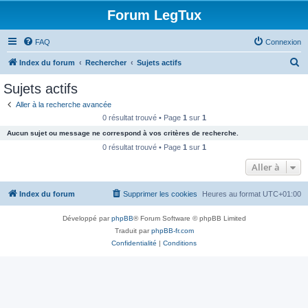
Forum LegTux
FAQ
Connexion
R
Index du forum
Rechercher
Sujets actifs
e
Sujets actifs
c
Aller à la recherche avancée
h
0 résultat trouvé • Page
1
sur
1
e
Aucun sujet ou message ne correspond à vos critères de recherche.
r
0 résultat trouvé • Page
1
sur
1
c
Aller à
h
Index du forum
Supprimer les cookies
Heures au format
UTC+01:00
e
r
Développé par
phpBB
® Forum Software © phpBB Limited
Traduit par
phpBB-fr.com
Confidentialité
|
Conditions