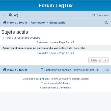
Forum LegTux
FAQ
Connexion
R
Index du forum
Rechercher
Sujets actifs
e
Sujets actifs
c
Aller à la recherche avancée
h
0 résultat trouvé • Page
1
sur
1
e
Aucun sujet ou message ne correspond à vos critères de recherche.
r
0 résultat trouvé • Page
1
sur
1
c
Aller à
h
Index du forum
Supprimer les cookies
Heures au format
UTC+01:00
e
r
Développé par
phpBB
® Forum Software © phpBB Limited
Traduit par
phpBB-fr.com
Confidentialité
|
Conditions