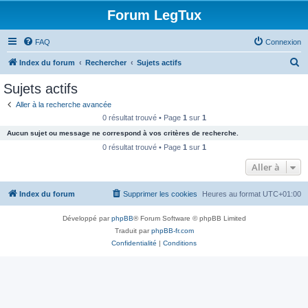
Forum LegTux
FAQ
Connexion
R
Index du forum
Rechercher
Sujets actifs
e
Sujets actifs
c
Aller à la recherche avancée
h
0 résultat trouvé • Page
1
sur
1
e
Aucun sujet ou message ne correspond à vos critères de recherche.
r
0 résultat trouvé • Page
1
sur
1
c
Aller à
h
Index du forum
Supprimer les cookies
Heures au format
UTC+01:00
e
r
Développé par
phpBB
® Forum Software © phpBB Limited
Traduit par
phpBB-fr.com
Confidentialité
|
Conditions