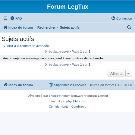
Forum LegTux
FAQ
Connexion
R
Index du forum
Rechercher
Sujets actifs
e
Sujets actifs
c
Aller à la recherche avancée
h
0 résultat trouvé • Page
1
sur
1
e
Aucun sujet ou message ne correspond à vos critères de recherche.
r
0 résultat trouvé • Page
1
sur
1
c
Aller à
h
Index du forum
Supprimer les cookies
Heures au format
UTC+01:00
e
r
Développé par
phpBB
® Forum Software © phpBB Limited
Traduit par
phpBB-fr.com
Confidentialité
|
Conditions