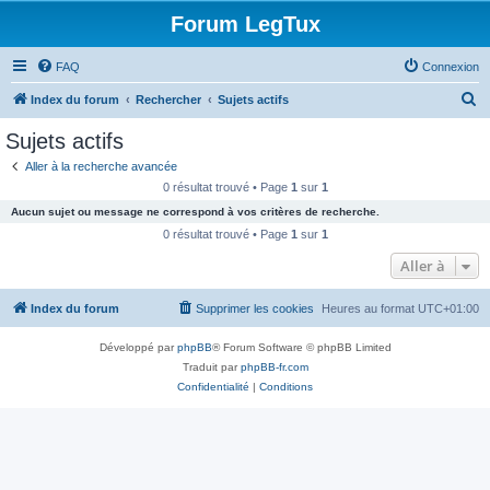
Forum LegTux
FAQ
Connexion
R
Index du forum
Rechercher
Sujets actifs
e
Sujets actifs
c
Aller à la recherche avancée
h
0 résultat trouvé • Page
1
sur
1
e
Aucun sujet ou message ne correspond à vos critères de recherche.
r
0 résultat trouvé • Page
1
sur
1
c
Aller à
h
Index du forum
Supprimer les cookies
Heures au format
UTC+01:00
e
r
Développé par
phpBB
® Forum Software © phpBB Limited
Traduit par
phpBB-fr.com
Confidentialité
|
Conditions