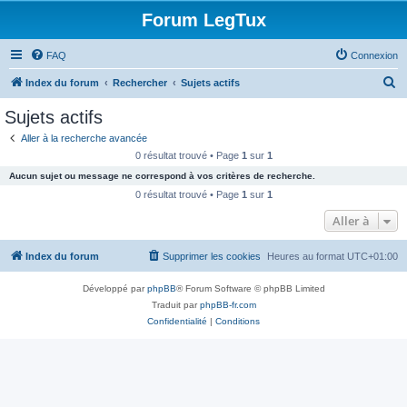
Forum LegTux
FAQ
Connexion
R
Index du forum
Rechercher
Sujets actifs
e
Sujets actifs
c
Aller à la recherche avancée
h
0 résultat trouvé • Page
1
sur
1
e
Aucun sujet ou message ne correspond à vos critères de recherche.
r
0 résultat trouvé • Page
1
sur
1
c
Aller à
h
Index du forum
Supprimer les cookies
Heures au format
UTC+01:00
e
r
Développé par
phpBB
® Forum Software © phpBB Limited
Traduit par
phpBB-fr.com
Confidentialité
|
Conditions