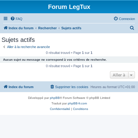
Forum LegTux
FAQ
Connexion
R
Index du forum
Rechercher
Sujets actifs
e
Sujets actifs
c
Aller à la recherche avancée
h
0 résultat trouvé • Page
1
sur
1
e
Aucun sujet ou message ne correspond à vos critères de recherche.
r
0 résultat trouvé • Page
1
sur
1
c
Aller à
h
Index du forum
Supprimer les cookies
Heures au format
UTC+01:00
e
r
Développé par
phpBB
® Forum Software © phpBB Limited
Traduit par
phpBB-fr.com
Confidentialité
|
Conditions