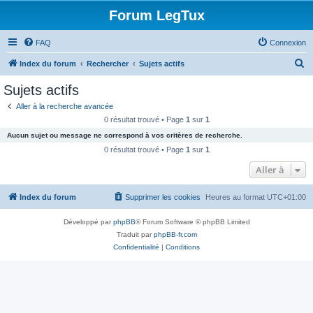
Forum LegTux
FAQ
Connexion
R
Index du forum
Rechercher
Sujets actifs
e
Sujets actifs
c
Aller à la recherche avancée
h
0 résultat trouvé • Page
1
sur
1
e
Aucun sujet ou message ne correspond à vos critères de recherche.
r
0 résultat trouvé • Page
1
sur
1
c
Aller à
h
Index du forum
Supprimer les cookies
Heures au format
UTC+01:00
e
r
Développé par
phpBB
® Forum Software © phpBB Limited
Traduit par
phpBB-fr.com
Confidentialité
|
Conditions