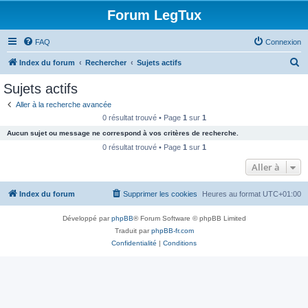
Forum LegTux
FAQ
Connexion
R
Index du forum
Rechercher
Sujets actifs
e
Sujets actifs
c
Aller à la recherche avancée
h
0 résultat trouvé • Page
1
sur
1
e
Aucun sujet ou message ne correspond à vos critères de recherche.
r
0 résultat trouvé • Page
1
sur
1
c
Aller à
h
Index du forum
Supprimer les cookies
Heures au format
UTC+01:00
e
r
Développé par
phpBB
® Forum Software © phpBB Limited
Traduit par
phpBB-fr.com
Confidentialité
|
Conditions