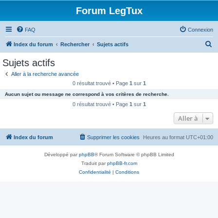
Forum LegTux
FAQ
Connexion
R
Index du forum
Rechercher
Sujets actifs
e
Sujets actifs
c
Aller à la recherche avancée
h
0 résultat trouvé • Page
1
sur
1
e
Aucun sujet ou message ne correspond à vos critères de recherche.
r
0 résultat trouvé • Page
1
sur
1
c
Aller à
h
Index du forum
Supprimer les cookies
Heures au format
UTC+01:00
e
r
Développé par
phpBB
® Forum Software © phpBB Limited
Traduit par
phpBB-fr.com
Confidentialité
|
Conditions