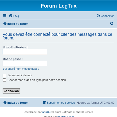
Forum LegTux
FAQ
Connexion
R
Index du forum
e
Vous devez être connecté pour citer des messages dans ce
c
forum.
h
Nom d’utilisateur :
e
r
Mot de passe :
c
h
J’ai oublié mon mot de passe
e
Se souvenir de moi
Cacher mon statut en ligne pour cette session
r
Index du forum
Supprimer les cookies
Heures au format
UTC+01:00
Développé par
phpBB
® Forum Software © phpBB Limited
Traduit par
phpBB-fr.com