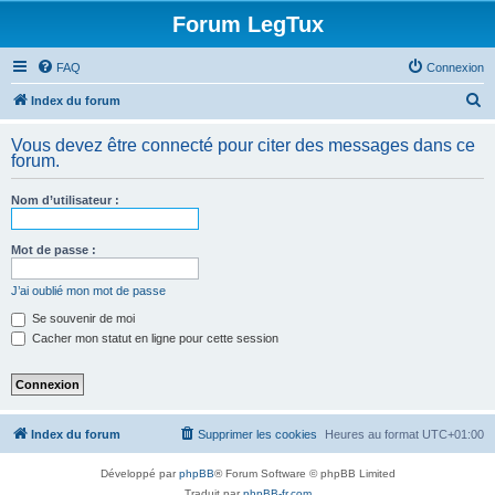
Forum LegTux
FAQ
Connexion
R
Index du forum
e
Vous devez être connecté pour citer des messages dans ce
c
forum.
h
Nom d’utilisateur :
e
r
Mot de passe :
c
h
J’ai oublié mon mot de passe
e
Se souvenir de moi
Cacher mon statut en ligne pour cette session
r
Index du forum
Supprimer les cookies
Heures au format
UTC+01:00
Développé par
phpBB
® Forum Software © phpBB Limited
Traduit par
phpBB-fr.com