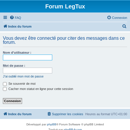
Forum LegTux
FAQ
Connexion
R
Index du forum
e
Vous devez être connecté pour citer des messages dans ce
c
forum.
h
Nom d’utilisateur :
e
r
Mot de passe :
c
h
J’ai oublié mon mot de passe
e
Se souvenir de moi
Cacher mon statut en ligne pour cette session
r
Index du forum
Supprimer les cookies
Heures au format
UTC+01:00
Développé par
phpBB
® Forum Software © phpBB Limited
Traduit par
phpBB-fr.com