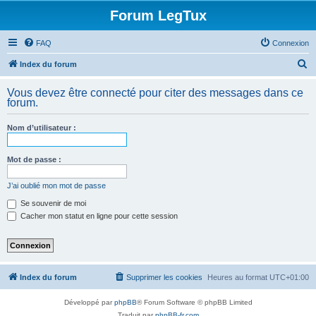
Forum LegTux
FAQ
Connexion
R
Index du forum
e
Vous devez être connecté pour citer des messages dans ce
c
forum.
h
Nom d’utilisateur :
e
r
Mot de passe :
c
h
J’ai oublié mon mot de passe
e
Se souvenir de moi
Cacher mon statut en ligne pour cette session
r
Index du forum
Supprimer les cookies
Heures au format
UTC+01:00
Développé par
phpBB
® Forum Software © phpBB Limited
Traduit par
phpBB-fr.com