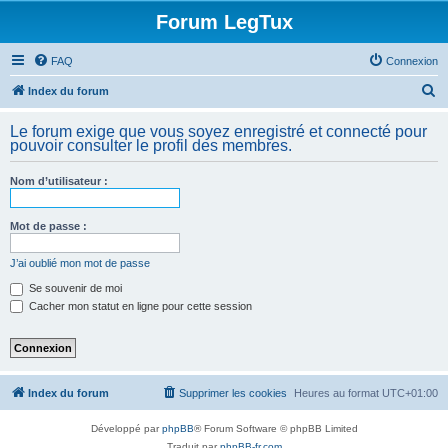
Forum LegTux
FAQ
Connexion
R
Index du forum
e
Le forum exige que vous soyez enregistré et connecté pour
c
pouvoir consulter le profil des membres.
h
Nom d’utilisateur :
e
r
Mot de passe :
c
h
J’ai oublié mon mot de passe
e
Se souvenir de moi
Cacher mon statut en ligne pour cette session
r
Index du forum
Supprimer les cookies
Heures au format
UTC+01:00
Développé par
phpBB
® Forum Software © phpBB Limited
Traduit par
phpBB-fr.com