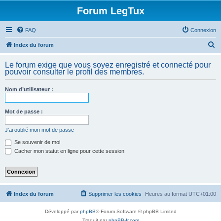
Forum LegTux
FAQ
Connexion
R
Index du forum
e
Le forum exige que vous soyez enregistré et connecté pour
c
pouvoir consulter le profil des membres.
h
Nom d’utilisateur :
e
r
Mot de passe :
c
h
J’ai oublié mon mot de passe
e
Se souvenir de moi
Cacher mon statut en ligne pour cette session
r
Index du forum
Supprimer les cookies
Heures au format
UTC+01:00
Développé par
phpBB
® Forum Software © phpBB Limited
Traduit par
phpBB-fr.com