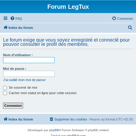
Forum LegTux
FAQ
Connexion
R
Index du forum
e
Le forum exige que vous soyez enregistré et connecté pour
c
pouvoir consulter le profil des membres.
h
Nom d’utilisateur :
e
r
Mot de passe :
c
h
J’ai oublié mon mot de passe
e
Se souvenir de moi
Cacher mon statut en ligne pour cette session
r
Index du forum
Supprimer les cookies
Heures au format
UTC+01:00
Développé par
phpBB
® Forum Software © phpBB Limited
Traduit par
phpBB-fr.com