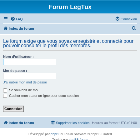
Forum LegTux
FAQ
Connexion
R
Index du forum
e
Le forum exige que vous soyez enregistré et connecté pour
c
pouvoir consulter le profil des membres.
h
Nom d’utilisateur :
e
r
Mot de passe :
c
h
J’ai oublié mon mot de passe
e
Se souvenir de moi
Cacher mon statut en ligne pour cette session
r
Index du forum
Supprimer les cookies
Heures au format
UTC+01:00
Développé par
phpBB
® Forum Software © phpBB Limited
Traduit par
phpBB-fr.com