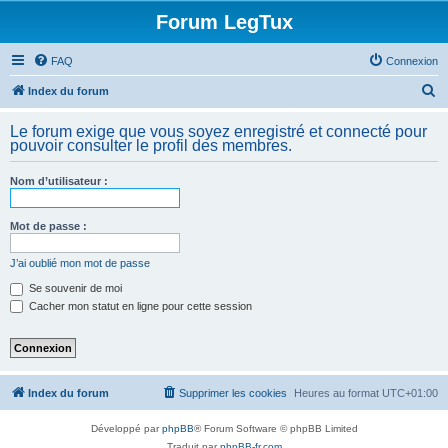
Forum LegTux
FAQ
Connexion
R
Index du forum
e
Le forum exige que vous soyez enregistré et connecté pour
c
pouvoir consulter le profil des membres.
h
Nom d’utilisateur :
e
r
Mot de passe :
c
h
J’ai oublié mon mot de passe
e
Se souvenir de moi
Cacher mon statut en ligne pour cette session
r
Index du forum
Supprimer les cookies
Heures au format
UTC+01:00
Développé par
phpBB
® Forum Software © phpBB Limited
Traduit par
phpBB-fr.com