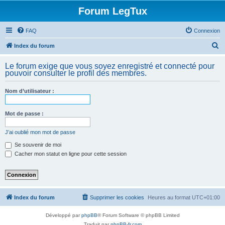
Forum LegTux
FAQ
Connexion
R
Index du forum
e
Le forum exige que vous soyez enregistré et connecté pour
c
pouvoir consulter le profil des membres.
h
Nom d’utilisateur :
e
r
Mot de passe :
c
h
J’ai oublié mon mot de passe
e
Se souvenir de moi
Cacher mon statut en ligne pour cette session
r
Index du forum
Supprimer les cookies
Heures au format
UTC+01:00
Développé par
phpBB
® Forum Software © phpBB Limited
Traduit par
phpBB-fr.com