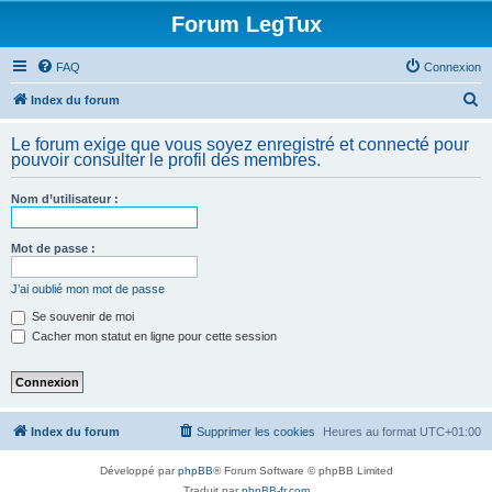
Forum LegTux
FAQ
Connexion
R
Index du forum
e
Le forum exige que vous soyez enregistré et connecté pour
c
pouvoir consulter le profil des membres.
h
Nom d’utilisateur :
e
r
Mot de passe :
c
h
J’ai oublié mon mot de passe
e
Se souvenir de moi
Cacher mon statut en ligne pour cette session
r
Index du forum
Supprimer les cookies
Heures au format
UTC+01:00
Développé par
phpBB
® Forum Software © phpBB Limited
Traduit par
phpBB-fr.com