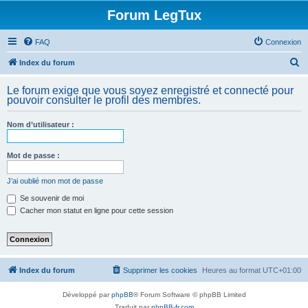
Forum LegTux
FAQ
Connexion
R
Index du forum
e
Le forum exige que vous soyez enregistré et connecté pour
c
pouvoir consulter le profil des membres.
h
Nom d’utilisateur :
e
r
Mot de passe :
c
h
J’ai oublié mon mot de passe
e
Se souvenir de moi
Cacher mon statut en ligne pour cette session
r
Index du forum
Supprimer les cookies
Heures au format
UTC+01:00
Développé par
phpBB
® Forum Software © phpBB Limited
Traduit par
phpBB-fr.com