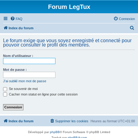
Forum LegTux
FAQ
Connexion
R
Index du forum
e
Le forum exige que vous soyez enregistré et connecté pour
c
pouvoir consulter le profil des membres.
h
Nom d’utilisateur :
e
r
Mot de passe :
c
h
J’ai oublié mon mot de passe
e
Se souvenir de moi
Cacher mon statut en ligne pour cette session
r
Index du forum
Supprimer les cookies
Heures au format
UTC+01:00
Développé par
phpBB
® Forum Software © phpBB Limited
Traduit par
phpBB-fr.com