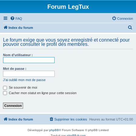
Forum LegTux
FAQ
Connexion
R
Index du forum
e
Le forum exige que vous soyez enregistré et connecté pour
c
pouvoir consulter le profil des membres.
h
Nom d’utilisateur :
e
r
Mot de passe :
c
h
J’ai oublié mon mot de passe
e
Se souvenir de moi
Cacher mon statut en ligne pour cette session
r
Index du forum
Supprimer les cookies
Heures au format
UTC+01:00
Développé par
phpBB
® Forum Software © phpBB Limited
Traduit par
phpBB-fr.com