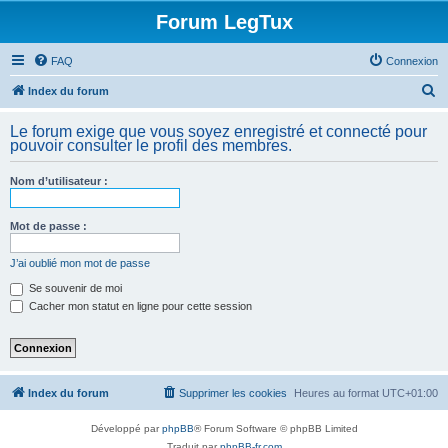
Forum LegTux
FAQ
Connexion
R
Index du forum
e
Le forum exige que vous soyez enregistré et connecté pour
c
pouvoir consulter le profil des membres.
h
Nom d’utilisateur :
e
r
Mot de passe :
c
h
J’ai oublié mon mot de passe
e
Se souvenir de moi
Cacher mon statut en ligne pour cette session
r
Index du forum
Supprimer les cookies
Heures au format
UTC+01:00
Développé par
phpBB
® Forum Software © phpBB Limited
Traduit par
phpBB-fr.com