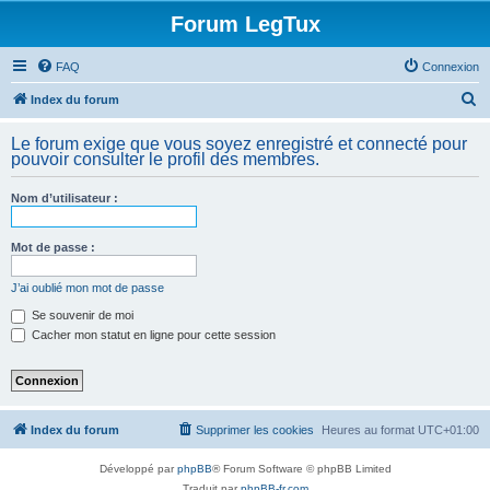
Forum LegTux
FAQ
Connexion
R
Index du forum
e
Le forum exige que vous soyez enregistré et connecté pour
c
pouvoir consulter le profil des membres.
h
Nom d’utilisateur :
e
r
Mot de passe :
c
h
J’ai oublié mon mot de passe
e
Se souvenir de moi
Cacher mon statut en ligne pour cette session
r
Index du forum
Supprimer les cookies
Heures au format
UTC+01:00
Développé par
phpBB
® Forum Software © phpBB Limited
Traduit par
phpBB-fr.com