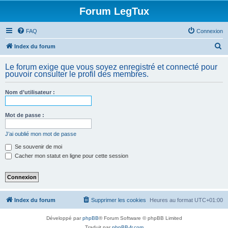
Forum LegTux
FAQ
Connexion
R
Index du forum
e
Le forum exige que vous soyez enregistré et connecté pour
c
pouvoir consulter le profil des membres.
h
Nom d’utilisateur :
e
r
Mot de passe :
c
h
J’ai oublié mon mot de passe
e
Se souvenir de moi
Cacher mon statut en ligne pour cette session
r
Index du forum
Supprimer les cookies
Heures au format
UTC+01:00
Développé par
phpBB
® Forum Software © phpBB Limited
Traduit par
phpBB-fr.com