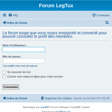
Forum LegTux
FAQ
Connexion
R
Index du forum
e
Le forum exige que vous soyez enregistré et connecté pour
c
pouvoir consulter le profil des membres.
h
Nom d’utilisateur :
e
r
Mot de passe :
c
h
J’ai oublié mon mot de passe
e
Se souvenir de moi
Cacher mon statut en ligne pour cette session
r
Index du forum
Supprimer les cookies
Heures au format
UTC+01:00
Développé par
phpBB
® Forum Software © phpBB Limited
Traduit par
phpBB-fr.com