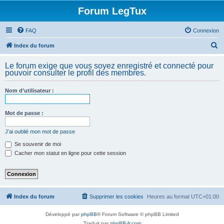
Forum LegTux
FAQ
Connexion
R
Index du forum
e
Le forum exige que vous soyez enregistré et connecté pour
c
pouvoir consulter le profil des membres.
h
Nom d’utilisateur :
e
r
Mot de passe :
c
h
J’ai oublié mon mot de passe
e
Se souvenir de moi
Cacher mon statut en ligne pour cette session
r
Index du forum
Supprimer les cookies
Heures au format
UTC+01:00
Développé par
phpBB
® Forum Software © phpBB Limited
Traduit par
phpBB-fr.com