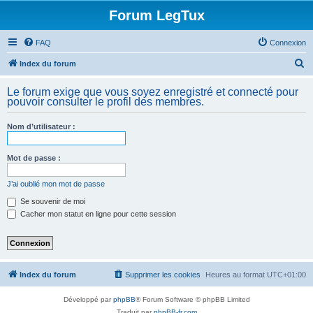
Forum LegTux
FAQ
Connexion
R
Index du forum
e
Le forum exige que vous soyez enregistré et connecté pour
c
pouvoir consulter le profil des membres.
h
Nom d’utilisateur :
e
r
Mot de passe :
c
h
J’ai oublié mon mot de passe
e
Se souvenir de moi
Cacher mon statut en ligne pour cette session
r
Index du forum
Supprimer les cookies
Heures au format
UTC+01:00
Développé par
phpBB
® Forum Software © phpBB Limited
Traduit par
phpBB-fr.com