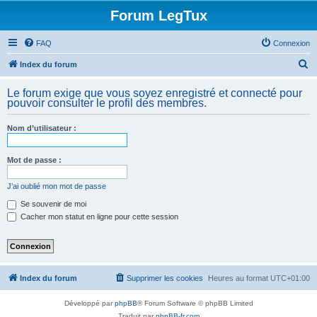
Forum LegTux
FAQ
Connexion
R
Index du forum
e
Le forum exige que vous soyez enregistré et connecté pour
c
pouvoir consulter le profil des membres.
h
Nom d’utilisateur :
e
r
Mot de passe :
c
h
J’ai oublié mon mot de passe
e
Se souvenir de moi
Cacher mon statut en ligne pour cette session
r
Index du forum
Supprimer les cookies
Heures au format
UTC+01:00
Développé par
phpBB
® Forum Software © phpBB Limited
Traduit par
phpBB-fr.com