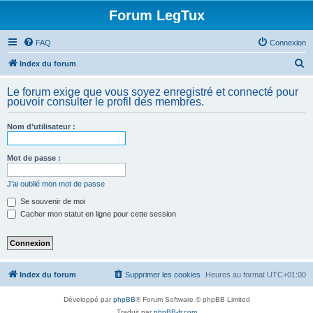
Forum LegTux
FAQ
Connexion
R
Index du forum
e
Le forum exige que vous soyez enregistré et connecté pour
c
pouvoir consulter le profil des membres.
h
Nom d’utilisateur :
e
r
Mot de passe :
c
h
J’ai oublié mon mot de passe
e
Se souvenir de moi
Cacher mon statut en ligne pour cette session
r
Index du forum
Supprimer les cookies
Heures au format
UTC+01:00
Développé par
phpBB
® Forum Software © phpBB Limited
Traduit par
phpBB-fr.com