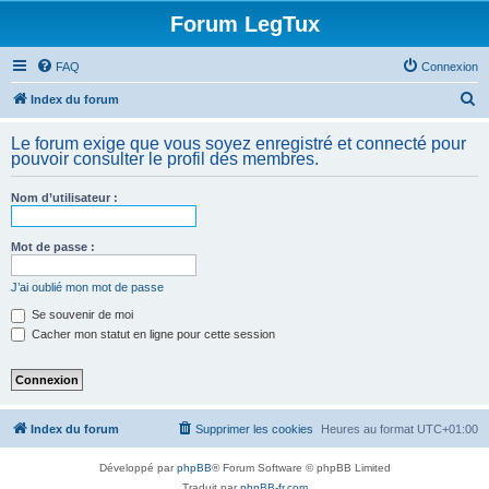
Forum LegTux
FAQ
Connexion
R
Index du forum
e
Le forum exige que vous soyez enregistré et connecté pour
c
pouvoir consulter le profil des membres.
h
Nom d’utilisateur :
e
r
Mot de passe :
c
h
J’ai oublié mon mot de passe
e
Se souvenir de moi
Cacher mon statut en ligne pour cette session
r
Index du forum
Supprimer les cookies
Heures au format
UTC+01:00
Développé par
phpBB
® Forum Software © phpBB Limited
Traduit par
phpBB-fr.com