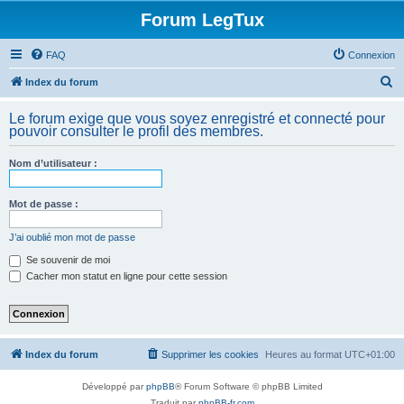
Forum LegTux
FAQ
Connexion
R
Index du forum
e
Le forum exige que vous soyez enregistré et connecté pour
c
pouvoir consulter le profil des membres.
h
Nom d’utilisateur :
e
r
Mot de passe :
c
h
J’ai oublié mon mot de passe
e
Se souvenir de moi
Cacher mon statut en ligne pour cette session
r
Index du forum
Supprimer les cookies
Heures au format
UTC+01:00
Développé par
phpBB
® Forum Software © phpBB Limited
Traduit par
phpBB-fr.com