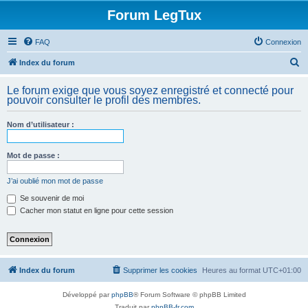
Forum LegTux
FAQ
Connexion
R
Index du forum
e
Le forum exige que vous soyez enregistré et connecté pour
c
pouvoir consulter le profil des membres.
h
Nom d’utilisateur :
e
r
Mot de passe :
c
h
J’ai oublié mon mot de passe
e
Se souvenir de moi
Cacher mon statut en ligne pour cette session
r
Index du forum
Supprimer les cookies
Heures au format
UTC+01:00
Développé par
phpBB
® Forum Software © phpBB Limited
Traduit par
phpBB-fr.com