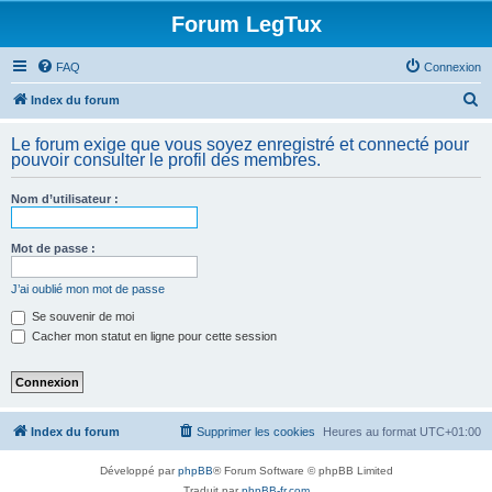
Forum LegTux
FAQ
Connexion
R
Index du forum
e
Le forum exige que vous soyez enregistré et connecté pour
c
pouvoir consulter le profil des membres.
h
Nom d’utilisateur :
e
r
Mot de passe :
c
h
J’ai oublié mon mot de passe
e
Se souvenir de moi
Cacher mon statut en ligne pour cette session
r
Index du forum
Supprimer les cookies
Heures au format
UTC+01:00
Développé par
phpBB
® Forum Software © phpBB Limited
Traduit par
phpBB-fr.com