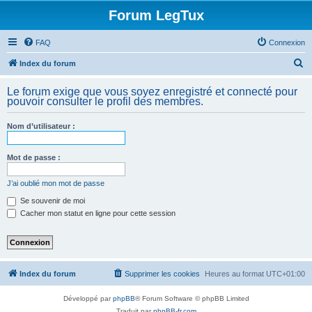
Forum LegTux
FAQ
Connexion
R
Index du forum
e
Le forum exige que vous soyez enregistré et connecté pour
c
pouvoir consulter le profil des membres.
h
Nom d’utilisateur :
e
r
Mot de passe :
c
h
J’ai oublié mon mot de passe
e
Se souvenir de moi
Cacher mon statut en ligne pour cette session
r
Index du forum
Supprimer les cookies
Heures au format
UTC+01:00
Développé par
phpBB
® Forum Software © phpBB Limited
Traduit par
phpBB-fr.com