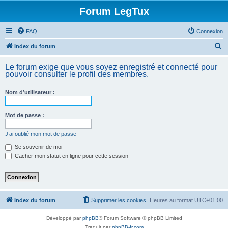
Forum LegTux
FAQ
Connexion
R
Index du forum
e
Le forum exige que vous soyez enregistré et connecté pour
c
pouvoir consulter le profil des membres.
h
Nom d’utilisateur :
e
r
Mot de passe :
c
h
J’ai oublié mon mot de passe
e
Se souvenir de moi
Cacher mon statut en ligne pour cette session
r
Index du forum
Supprimer les cookies
Heures au format
UTC+01:00
Développé par
phpBB
® Forum Software © phpBB Limited
Traduit par
phpBB-fr.com