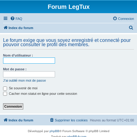
Forum LegTux
FAQ
Connexion
R
Index du forum
e
Le forum exige que vous soyez enregistré et connecté pour
c
pouvoir consulter le profil des membres.
h
Nom d’utilisateur :
e
r
Mot de passe :
c
h
J’ai oublié mon mot de passe
e
Se souvenir de moi
Cacher mon statut en ligne pour cette session
r
Index du forum
Supprimer les cookies
Heures au format
UTC+01:00
Développé par
phpBB
® Forum Software © phpBB Limited
Traduit par
phpBB-fr.com