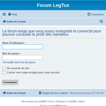
Forum LegTux
FAQ
Connexion
R
Index du forum
e
Le forum exige que vous soyez enregistré et connecté pour
c
pouvoir consulter le profil des membres.
h
Nom d’utilisateur :
e
r
Mot de passe :
c
h
J’ai oublié mon mot de passe
e
Se souvenir de moi
Cacher mon statut en ligne pour cette session
r
Index du forum
Supprimer les cookies
Heures au format
UTC+01:00
Développé par
phpBB
® Forum Software © phpBB Limited
Traduit par
phpBB-fr.com