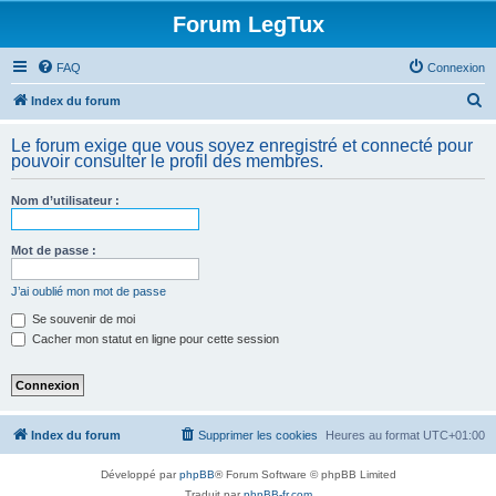
Forum LegTux
FAQ
Connexion
R
Index du forum
e
Le forum exige que vous soyez enregistré et connecté pour
c
pouvoir consulter le profil des membres.
h
Nom d’utilisateur :
e
r
Mot de passe :
c
h
J’ai oublié mon mot de passe
e
Se souvenir de moi
Cacher mon statut en ligne pour cette session
r
Index du forum
Supprimer les cookies
Heures au format
UTC+01:00
Développé par
phpBB
® Forum Software © phpBB Limited
Traduit par
phpBB-fr.com