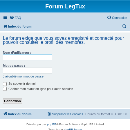
Forum LegTux
FAQ
Connexion
R
Index du forum
e
Le forum exige que vous soyez enregistré et connecté pour
c
pouvoir consulter le profil des membres.
h
Nom d’utilisateur :
e
r
Mot de passe :
c
h
J’ai oublié mon mot de passe
e
Se souvenir de moi
Cacher mon statut en ligne pour cette session
r
Index du forum
Supprimer les cookies
Heures au format
UTC+01:00
Développé par
phpBB
® Forum Software © phpBB Limited
Traduit par
phpBB-fr.com