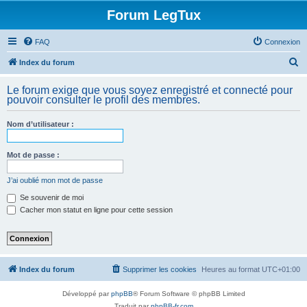
Forum LegTux
FAQ
Connexion
R
Index du forum
e
Le forum exige que vous soyez enregistré et connecté pour
c
pouvoir consulter le profil des membres.
h
Nom d’utilisateur :
e
r
Mot de passe :
c
h
J’ai oublié mon mot de passe
e
Se souvenir de moi
Cacher mon statut en ligne pour cette session
r
Index du forum
Supprimer les cookies
Heures au format
UTC+01:00
Développé par
phpBB
® Forum Software © phpBB Limited
Traduit par
phpBB-fr.com