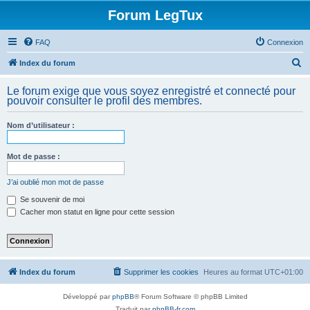
Forum LegTux
FAQ
Connexion
R
Index du forum
e
Le forum exige que vous soyez enregistré et connecté pour
c
pouvoir consulter le profil des membres.
h
Nom d’utilisateur :
e
r
Mot de passe :
c
h
J’ai oublié mon mot de passe
e
Se souvenir de moi
Cacher mon statut en ligne pour cette session
r
Index du forum
Supprimer les cookies
Heures au format
UTC+01:00
Développé par
phpBB
® Forum Software © phpBB Limited
Traduit par
phpBB-fr.com